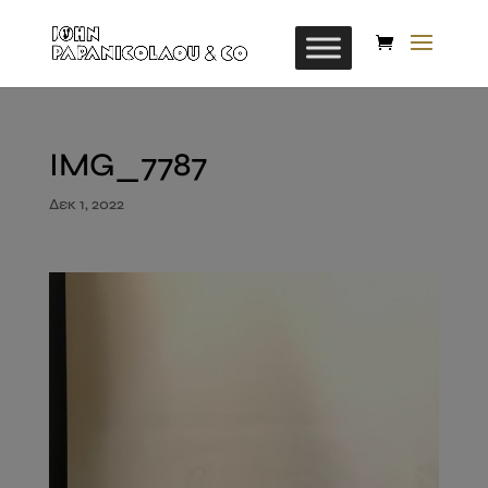
IMG_7787
Δεκ 1, 2022