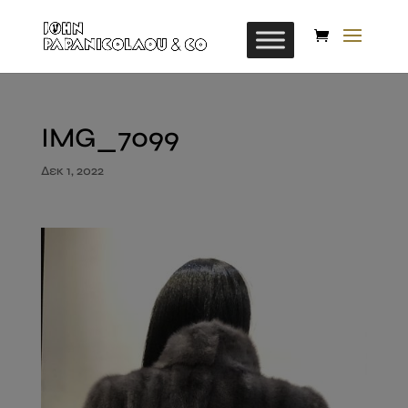
IMG_7099
Δεκ 1, 2022