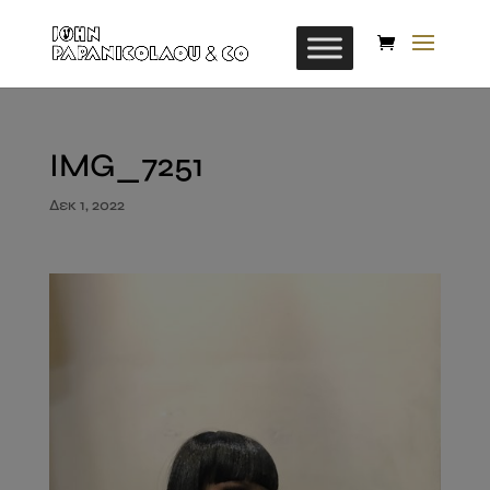
IMG_7251
Δεκ 1, 2022