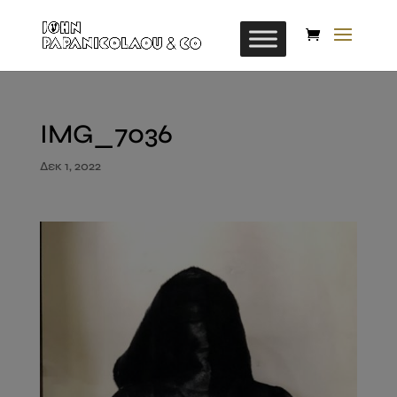
IMG_7036
Δεκ 1, 2022