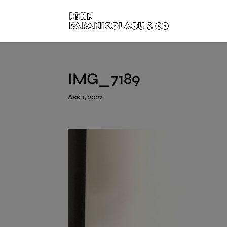
IMG_7189
Δεκ 1, 2022