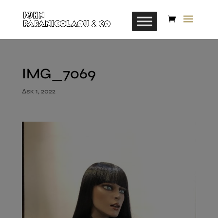
IMG_7069
Δεκ 1, 2022