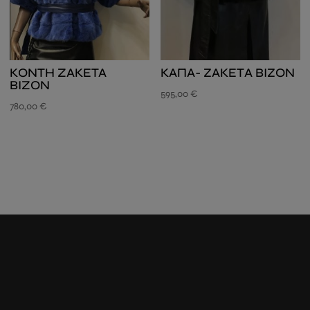
KΟΝΤΗ ZAKETA
ΚΑΠΑ- ΖΑΚΕΤΑ ΒΙΖΟΝ
BIZON
595,00
€
780,00
€