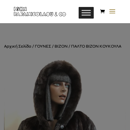
Αρχική Σελίδα
/
ΓΟΥΝΕΣ
/
BIZON
/ ΠΑΛΤΟ ΒΙΖΟΝ ΚΟΥΚΟΥΛΑ