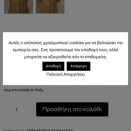
FERRINI ΔΕΡΜΑΤΙΝΗ
ΚΑΠΑΡΤΙΝΑ
Αυτός ο ιστότοπος χρησιμοποιεί cookies για να βελτιώσει την
εμπειρία σας. Σας προτείνουμε την αποδοχή τους, αλλά
μπορείτε να εξαιρεθείτε εάν το επιθυμείτε.
690,00
€
Αποδοχή
Απόρριψη
Πολιτική Απορρήτου
ΓΥΝΑΙΚΕΙΑ ΔΕΡΜΑΤΙΝΗ ΚΑΠΑΡΤΙΝΑ σε μεσατη γραμμη ,
μαλακο δερμα nappa ,χρωμα καφε καραμελ, μεγεθος M,μηκος
104 cm,made in Italy.
FERRINI
Προσθήκη στο καλάθι
ΔΕΡΜΑΤΙΝΗ
ΚΑΠΑΡΤΙΝΑ
ποσότητα
Κατηγορία:
ΔΕΡΜΑΤΙΝΑ ΕΝΔΥΜΑΤΑ