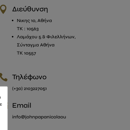

Διεύθυνση
Νικης 10, Αθήνα
ΤΚ : 10563
Λαμάχου 5 & Φιλελλήνων,
Σύνταγμα Αθήνα
ΤΚ 10557

Τηλέφωνο
(+30) 2103227051
α

Email
τε
info@johnpapanicolaou