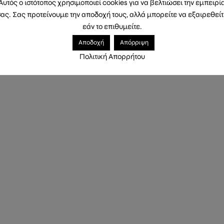
Αυτός ο ιστότοπος χρησιμοποιεί cookies για να βελτιώσει την εμπειρί
ληρωμής
Τρόποι Αποστολής
Επιστροφές
Πολιτική Απ
ας. Σας προτείνουμε την αποδοχή τους, αλλά μπορείτε να εξαιρεθεί
εάν το επιθυμείτε.
ζεται από
WordPress
Αποδοχή
Απόρριψη
Πολιτική Απορρήτου