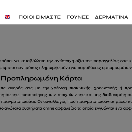
ΠΟΙΟΙ ΕΙΜΑΣΤΕ
ΓΟΥΝΕΣ
ΔΕΡΜΑΤΙΝΑ
έπει να καταβάλλετε την αντίστοιχη αξία της παραγγελίας σας 
φέρεται σαν τρόπος πληρωμής μόνο για παραδόσεις εμπορευμάτων 
ή / Προπληρωμένη Κάρτα
ε τις αγορές σας με την χρέωση πιστωτικής, χρεωστικής ή π
τητάς της, πιστοποίησης των στοιχείων της και της διαθεσιμότη
ν πραγματοποιείται. Οι συναλλαγές που πραγματοποιούνται μέσω 
πό ανώτατα συστήματα online ασφαλείας τα οποία εγγυώνται ένα ασ