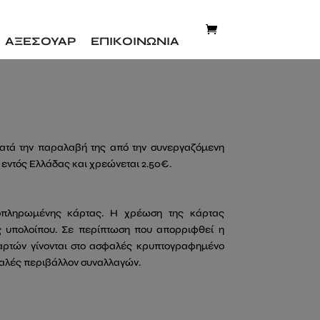
ΑΞΕΣΟΥΑΡ
ΕΠΙΚΟΙΝΩΝΙΑ
κατά την παραλαβή της από την συνεργαζόμενη
εντός Ελλάδας και χρεώνεται 2.50€.
ροπληρωμένης κάρτας. Η χρέωση της κάρτας
τας υπολοίπου. Σε περίπτωση που απορριφθεί η
καρτών γίνονται στο ασφαλές κρυπτογραφημένο
φαλές περιβάλλον συναλλαγών.