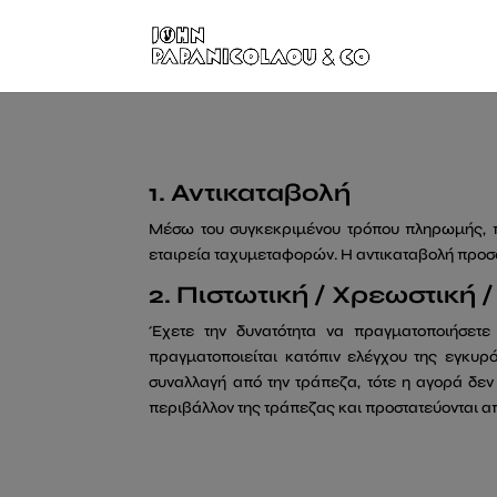
1. Αντικαταβολή
Μέσω του συγκεκριμένου τρόπου πληρωμής, πρ
εταιρεία ταχυμεταφορών. Η αντικαταβολή προσ
2. Πιστωτική / Χρεωστικ
Έχετε την δυνατότητα να πραγματοποιήσετ
πραγματοποιείται κατόπιν ελέγχου της εγκυρό
συναλλαγή από την τράπεζα, τότε η αγορά δε
περιβάλλον της τράπεζας και προστατεύονται α