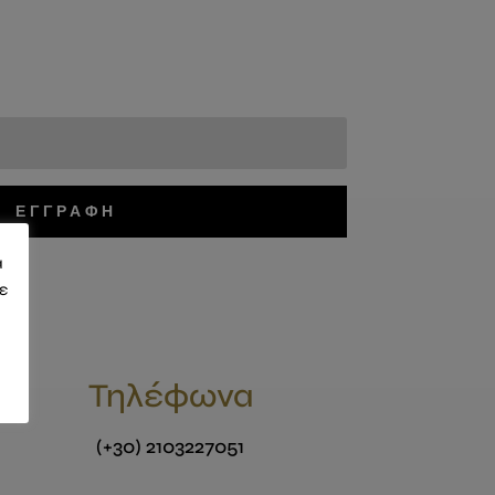
ΕΓΓΡΑΦΗ
α
τε
Τηλέφωνα
(+30) 2103227051