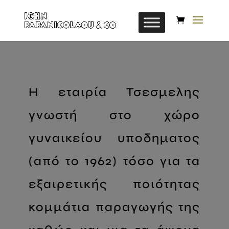
Η εταιρία Τσεσμελης
γνωστή στο χώρο
γυναικείου υποδηματος
(από το 1962) τόσο για τα
εξαιρετικής ποιότητας
κομμάτια παραγωγής της