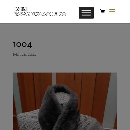
1004
Μάι 24, 2022