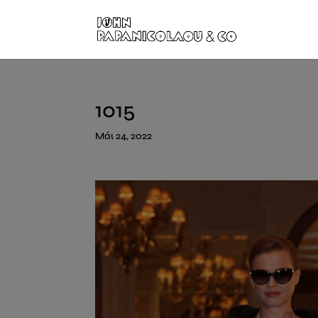
1015
Μάι 24, 2022