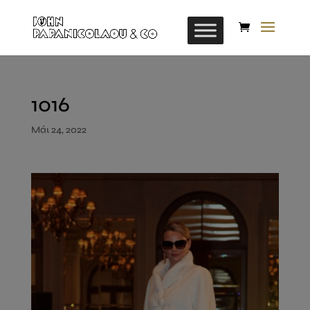
1016
Μάι 24, 2022