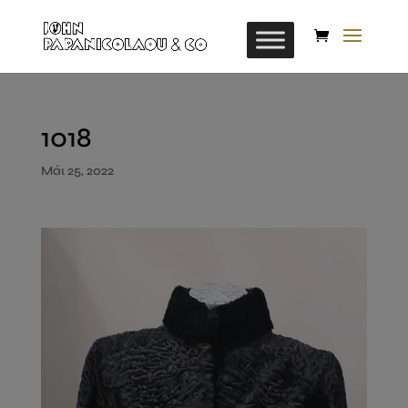
1018
Μάι 25, 2022