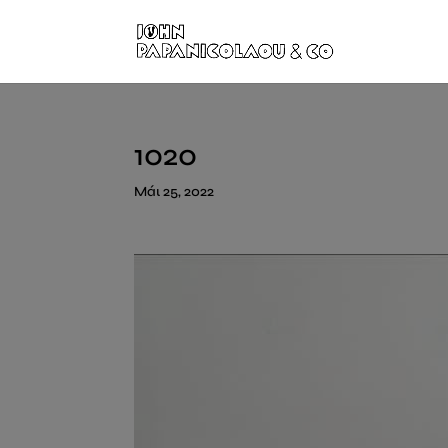
1020
Μάι 25, 2022