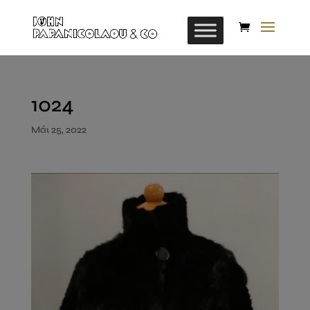
1024
Μάι 25, 2022