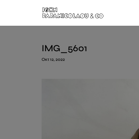
IMG_5601
Οκτ 12, 2022