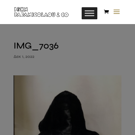
IMG_7036
Δεκ 1, 2022