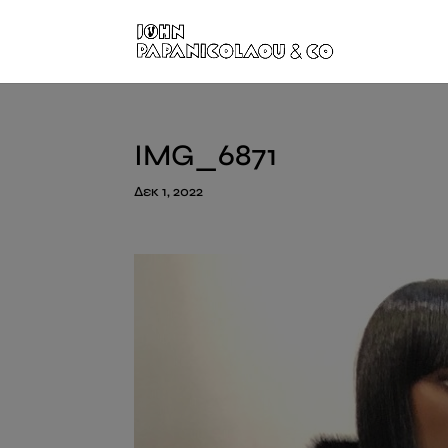
IMG_6871
Δεκ 1, 2022