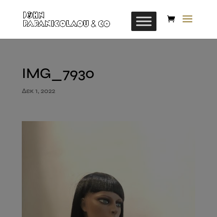
IMG_7930
Δεκ 1, 2022