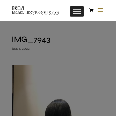
IMG_7943
Δεκ 1, 2022