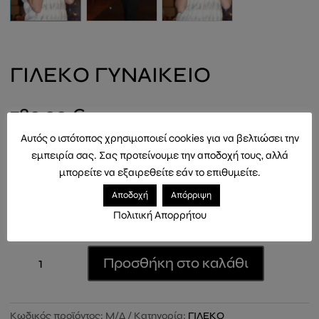
ΓΙΛΕΚΟ ΓΥΝΑΙΚΕΙΟ
780,00
€
Αυτός ο ιστότοπος χρησιμοποιεί cookies για να βελτιώσει την
ΜΟΝΤΕΡΝΟ ΓΥΝΑΙΚΕΙΟ ΓΙΛΕΚΟ ΣΕ ΜΗΚΟΣ 60cm
εμπειρία σας. Σας προτείνουμε την αποδοχή τους, αλλά
μπορείτε να εξαιρεθείτε εάν το επιθυμείτε.
Μέγεθος
Αποδοχή
Απόρριψη
Πολιτική Απορρήτου
ΓΙΛΕΚΟ
Προσθήκη στο καλάθι
ΓΥΝΑΙΚΕΙΟ
ποσότητα
Κωδικός προϊόντος:
Μ/Δ
Κατηγορία:
ΓΙΛΕΚΟ