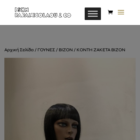
Αρχική Σελίδα
/
ΓΟΥΝΕΣ
/
BIZON
/ KΟΝΤΗ ZAKETA BIZON