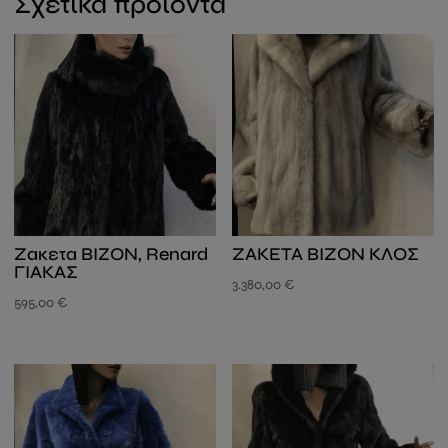
Σχετικά προϊόντα
Zακετα ΒΙΖΟΝ, Renard
ZAKETA BIZON KΛΟΣ
ΓΙΑΚΑΣ
3.380,00
€
595,00
€