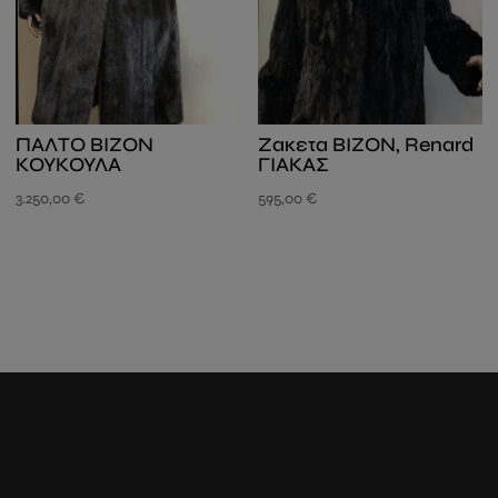
ΠΑΛΤΟ ΒΙΖΟΝ
Zακετα ΒΙΖΟΝ, Renard
ΚΟΥΚΟΥΛΑ
ΓΙΑΚΑΣ
3.250,00
€
595,00
€