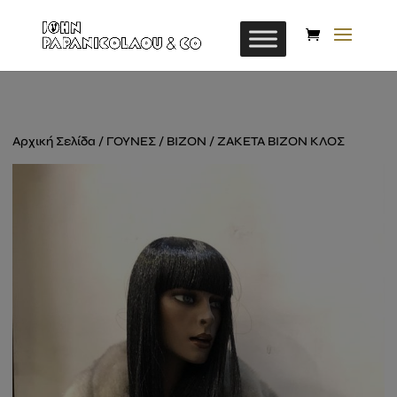
Αρχική Σελίδα
/
ΓΟΥΝΕΣ
/
BIZON
/ ZAKETA BIZON KΛΟΣ