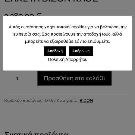
3.380,00
€
Αυτός ο ιστότοπος χρησιμοποιεί cookies για να βελτιώσει την
Μηκος 0.82cm, γραμμη κλος, φυσικο SAPPHIRE χρωμα ΒΙΖΟΝ
εμπειρία σας. Σας προτείνουμε την αποδοχή τους, αλλά
μπορείτε να εξαιρεθείτε εάν το επιθυμείτε.
Μέγεθος
Αποδοχή
Απόρριψη
Πολιτική Απορρήτου
ZAKETA
Προσθήκη στο καλάθι
BIZON
KΛΟΣ
ποσότητα
Κωδικός προϊόντος:
Μ/Δ
Κατηγορία:
BIZON
Σχετικά προϊόντα